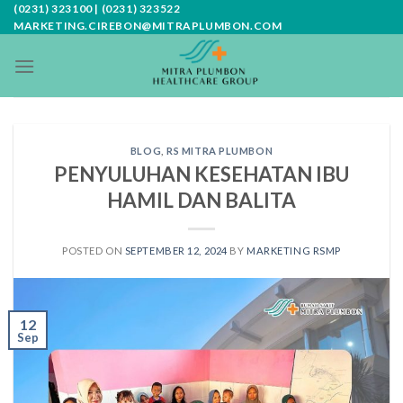
Skip
(0231) 323100 | (0231) 323522
MARKETING.CIREBON@MITRAPLUMBON.COM
to
content
BLOG
,
RS MITRA PLUMBON
PENYULUHAN KESEHATAN IBU
HAMIL DAN BALITA
POSTED ON
SEPTEMBER 12, 2024
BY
MARKETING RSMP
12
Sep