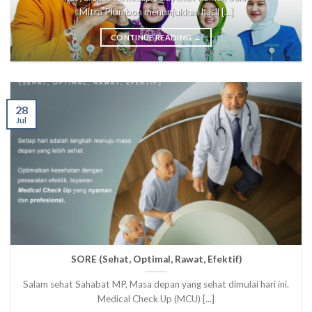
Mitra Plumbon menunjukkan hasil [...]
CONTINUE READING
→
28
Jul
SORE (Sehat, Optimal, Rawat, Efektif)
Salam sehat Sahabat MP, Masa depan yang sehat dimulai hari ini.
Medical Check Up (MCU) [...]