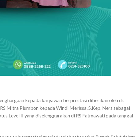
nghargaan kepada karyawan berprestasi diberikan oleh dr.
r RS Mitra Plumbon kepada Windi Merissa, S.Kep, Ners sebagai
atus Level II yang diselenggarakan di RS Fatmawati pada tanggal
ryawan berprestasi menjadi salah satu wujud Rumah Sakit dalam