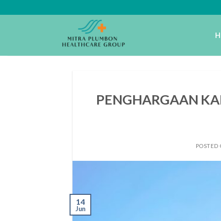
Skip
to
content
H
PENGHARGAAN KAR
POSTED
14
Jun