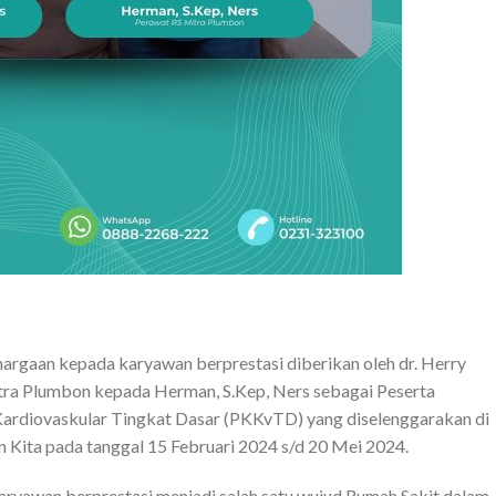
argaan kepada karyawan berprestasi diberikan oleh dr. Herry
itra Plumbon kepada Herman, S.Kep, Ners sebagai Peserta
Kardiovaskular Tingkat Dasar (PKKvTD) yang diselenggarakan di
Kita pada tanggal 15 Februari 2024 s/d 20 Mei 2024.
ryawan berprestasi menjadi salah satu wujud Rumah Sakit dalam