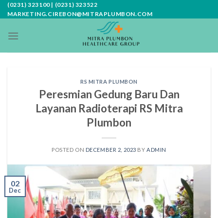
Skip
(0231) 323100 | (0231) 323522
MARKETING.CIREBON@MITRAPLUMBON.COM
to
content
RS MITRA PLUMBON
Peresmian Gedung Baru Dan
Layanan Radioterapi RS Mitra
Plumbon
POSTED ON
DECEMBER 2, 2023
BY
ADMIN
02
Dec