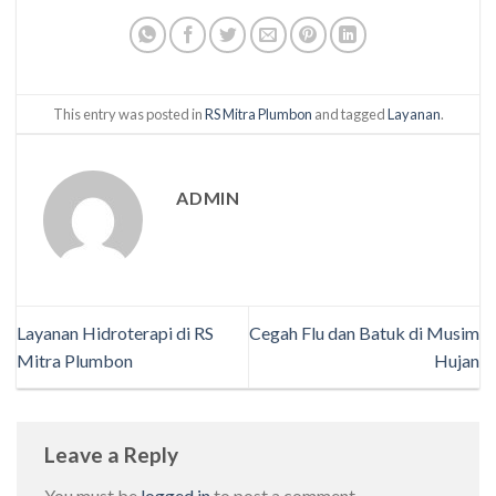
This entry was posted in
RS Mitra Plumbon
and tagged
Layanan
.
ADMIN
Layanan Hidroterapi di RS
Cegah Flu dan Batuk di Musim
Mitra Plumbon
Hujan
Leave a Reply
You must be
logged in
to post a comment.