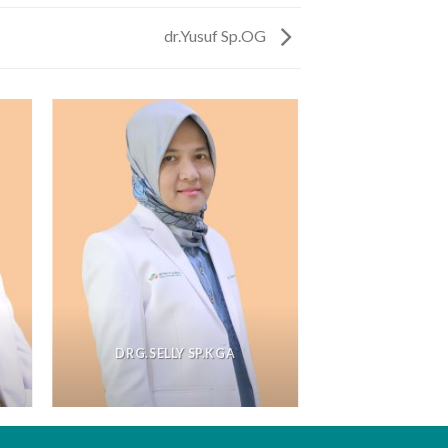
dr.Yusuf Sp.OG
DRG.SELLY SP.KGA