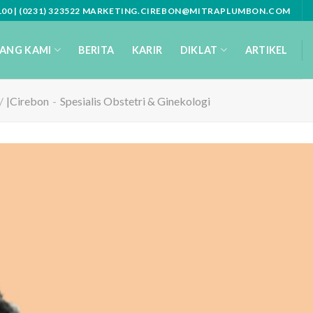
3100 | (0231) 323522 MARKETING.CIREBON@MITRAPLUMBON.COM
ANG KAMI
BERITA
KARIR
DIKLAT
ARTIKEL
/
|Cirebon
-
Spesialis Obstetri & Ginekologi