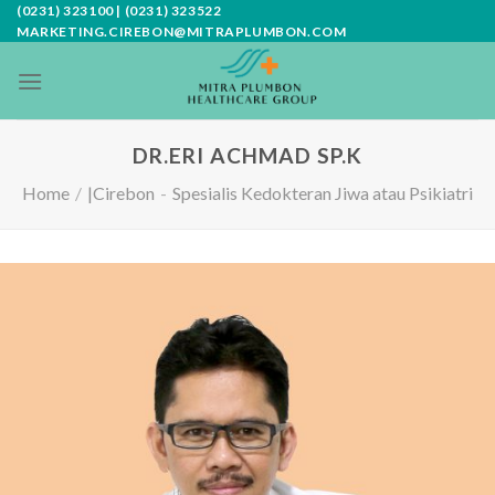
Skip
(0231) 323100 | (0231) 323522
MARKETING.CIREBON@MITRAPLUMBON.COM
to
content
DR.ERI ACHMAD SP.K
Home
/
|Cirebon
-
Spesialis Kedokteran Jiwa atau Psikiatri