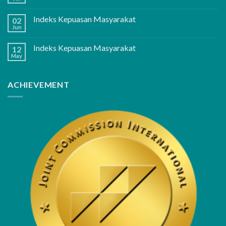
Indeks Kepuasan Masyarakat
02
Jun
Indeks Kepuasan Masyarakat
12
May
ACHIEVEMENT